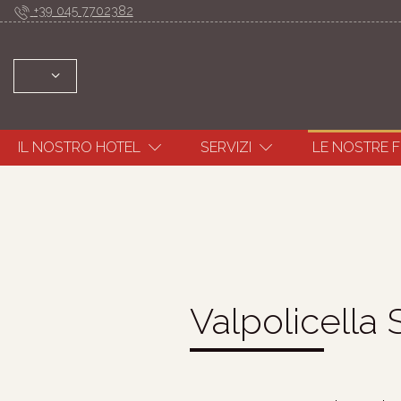
+39 045 7702382
SELEZIONARE: ENGLISH ITALIANO DEUTSCH 
IL NOSTRO HOTEL
SERVIZI
LE NOSTRE 
Valpolicella 