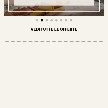
1
2
3
4
5
6
7
8
VEDI TUTTE LE OFFERTE