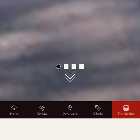
01
02
03
04
Home
Contatti
Dove siamo
Offerte
Prenotazioni