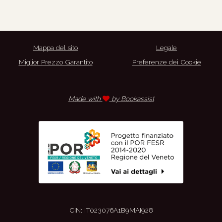
Mappa del sito
Legale
Miglior Prezzo Garantito
Preferenze dei Cookie
Made with
by Bookassist
CIN: IT023076A1B9MAI928