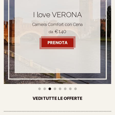
I love VERONA
Camera Comfort con Cena
€140
da
PRENOTA
- I LOVE VERONA
TE EXPERIENCE - CASA SARTORI 1898
1
2
3
4
5
6
7
8
VEDI TUTTE LE OFFERTE